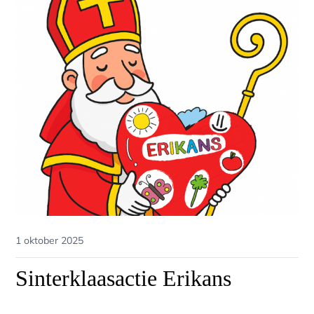
Posted
1 oktober 2025
on
Sinterklaasactie Erikans