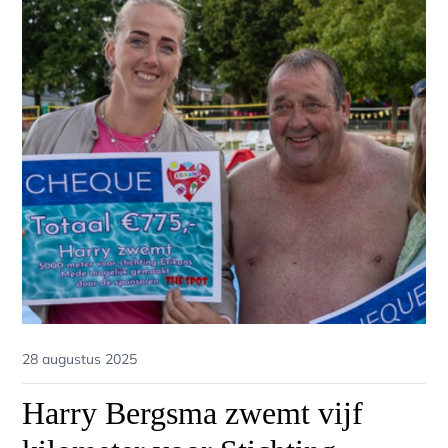
Posted
28 augustus 2025
on
Harry Bergsma zwemt vijf