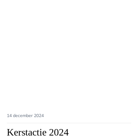
Posted
14 december 2024
on
Kerstactie 2024