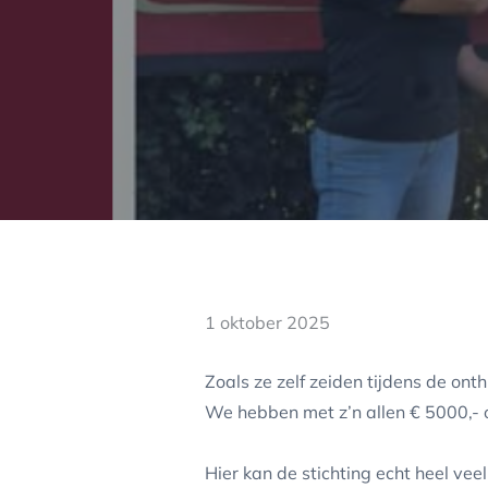
Posted
1 oktober 2025
on
Zoals ze zelf zeiden tijdens de ont
We hebben met z’n allen € 5000,- 
Hier kan de stichting echt heel ve