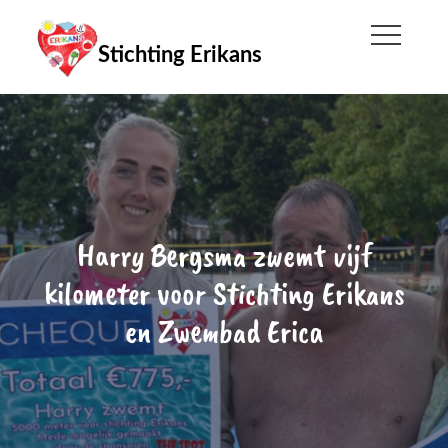
Skip
to
Stichting Erikans
content
Harry Bergsma zwemt vijf
kilometer voor Stichting Erikans
en Zwembad Erica