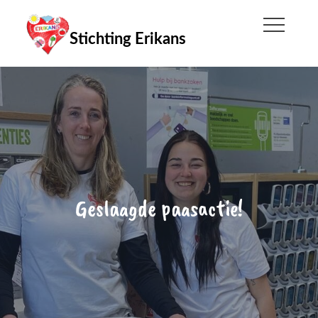
Skip
to
Stichting Erikans
content
Geslaagde paasactie!